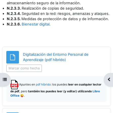
almacenamiento seguro de la información.
N.2.3.3.
Realización de copias de seguridad.
N.2.3.4.
Seguridad en la red: riesgos, amenazas y ataques.
N.2.3.5.
Medidas de protección de datos y de información.
N.2.3.6.
Bienestar digital
.
Digitalización del Entorno Personal de
Archivo
Aprendizaje (pdf híbrido)
Marcar como hecha
Abrir índice del curso
Abr
Apuntes en
pdf híbrido
: los puedes
leer en cualquier lector
de pdf
, pero
también los puedes leer (y editar) utilizando
Libre
Office
😜.