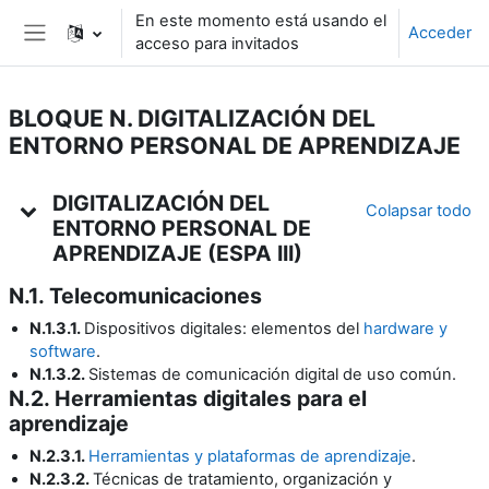
Salta al contenido principal
En este momento está usando el
Acceder
acceso para invitados
Panel lateral
BLOQUE N. DIGITALIZACIÓN DEL
ENTORNO PERSONAL DE APRENDIZAJE
Diagrama de temas
DIGITALIZACIÓN DEL
Colapsar todo
ENTORNO PERSONAL DE
APRENDIZAJE (ESPA III)
N.1. Telecomunicaciones
N.1.3.1.
Dispositivos digitales: elementos del
hardware y
software
.
N.1.3.2.
Sistemas de comunicación digital de uso común.
N.2. Herramientas digitales para el
aprendizaje
N.2.3.1.
Herramientas y plataformas de aprendizaje
.
N.2.3.2.
Técnicas de tratamiento, organización y