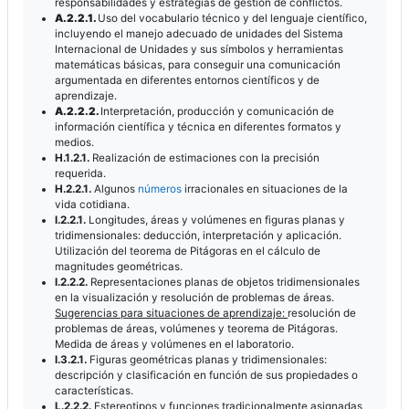
responsabilidades y estrategias de gestión de conflictos.
A.2.2.1.
Uso del vocabulario técnico y del lenguaje científico,
incluyendo el manejo adecuado de unidades del Sistema
Internacional de Unidades y sus símbolos y herramientas
matemáticas básicas, para conseguir una comunicación
argumentada en diferentes entornos científicos y de
aprendizaje.
A.2.2.2.
Interpretación, producción y comunicación de
información científica y técnica en diferentes formatos y
medios.
H.1.2.1.
Realización de estimaciones con la precisión
requerida.
H.2.2.1.
Algunos
números
irracionales en situaciones de la
vida cotidiana.
I.2.2.1.
Longitudes, áreas y volúmenes en figuras planas y
tridimensionales: deducción, interpretación y aplicación.
Utilización del teorema de Pitágoras en el cálculo de
magnitudes geométricas.
I.2.2.2.
Representaciones planas de objetos tridimensionales
en la visualización y resolución de problemas de áreas.
Sugerencias para situaciones de aprendizaje:
resolución de
problemas de áreas, volúmenes y teorema de Pitágoras.
Medida de áreas y volúmenes en el laboratorio.
I.3.2.1.
Figuras geométricas planas y tridimensionales:
descripción y clasificación en función de sus propiedades o
características.
L.2.2.2.
Estereotipos y funciones tradicionalmente asignadas