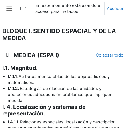
Salta al contenido principal
En este momento está usando el
Acceder
acceso para invitados
Panel lateral
BLOQUE I. SENTIDO ESPACIAL Y DE LA
MEDIDA
Diagrama de temas
MEDIDA (ESPA I)
Colapsar todo
I.1. Magnitud.
I.1.1.1.
Atributos mensurables de los objetos físicos y
matemáticos.
I.1.1.2.
Estrategias de elección de las unidades y
operaciones adecuadas en problemas que impliquen
medida.
I. 4. Localización y sistemas de
representación.
I.4.1.1.
Relaciones espaciales: localización y descripción