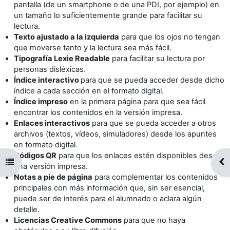
pantalla (de un smartphone o de una PDI, por ejemplo) en
un tamaño lo suficientemente grande para facilitar su
lectura.
Texto ajustado a la izquierda
para que los ojos no tengan
que moverse tanto y la lectura sea más fácil.
Tipografía Lexie Readable
para facilitar su lectura por
personas disléxicas.
Índice interactivo
para que se pueda acceder desde dicho
índice a cada sección en el formato digital.
Índice impreso
en la primera página para que sea fácil
encontrar los contenidos en la versión impresa.
Enlaces interactivos
para que se pueda acceder a otros
archivos (textos, vídeos, simuladores) desde los apuntes
en formato digital.
Códigos QR
para que los enlaces estén disponibles desde
Abrir índice del curso
Abr
una versión impresa.
Notas a pie de página
para complementar los contenidos
principales con más información que, sin ser esencial,
puede ser de interés para el alumnado o aclara algún
detalle.
Licencias Creative Commons
para que no haya