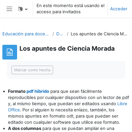
Salta al contenido principal
En este momento está usando el
Acceder
acceso para invitados
Panel lateral
Educación para docentes
DUA
Los apuntes de Ciencia Morada
Los apuntes de Ciencia Morada
Requisitos de finalización
Marcar como hecha
Formato
pdf híbrido
para que sean fácilmente
reproducibles por cualquier dispositivo con un lector de pdf
y, al mismo tiempo, que puedan ser editados usando
Libre
Office
. Por si alguien lo necesita enlazo, también, los
mismos apuntes en formato odt, para que puedan ser
editado con cualquier software que utilice ese formato.
A dos columnas
para que se puedan ampliar en una