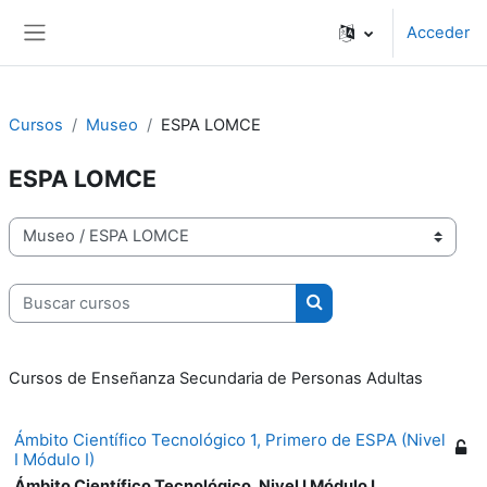
Salta al contenido principal
Acceder
Panel lateral
Cursos
Museo
ESPA LOMCE
ESPA LOMCE
Categorías
Buscar cursos
Buscar cursos
Cursos de Enseñanza Secundaria de Personas Adultas
Ámbito Científico Tecnológico 1, Primero de ESPA (Nivel
I Módulo I)
Ámbito Científico Tecnológico, Nivel I Módulo I