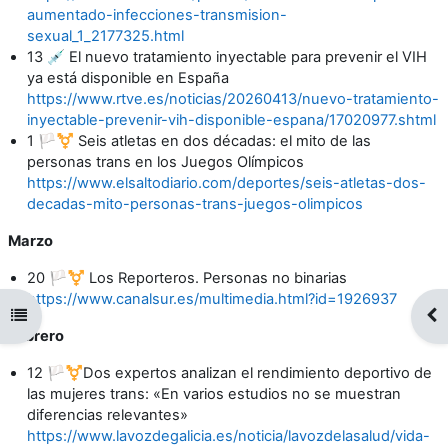
aumentado-infecciones-transmision-
sexual_1_2177325.html
13 💉 El nuevo tratamiento inyectable para prevenir el VIH
ya está disponible en España
https://www.rtve.es/noticias/20260413/nuevo-tratamiento-
inyectable-prevenir-vih-disponible-espana/17020977.shtml
1
🏳️‍⚧️ Seis atletas en dos décadas: el mito de las
personas trans en los Juegos Olímpicos
https://www.elsaltodiario.com/deportes/seis-atletas-dos-
decadas-mito-personas-trans-juegos-olimpicos
Marzo
20
🏳️‍⚧️ Los Reporteros. Personas no binarias
https://www.canalsur.es/multimedia.html?id=1926937
Abrir índice del curso
Abr
Febrero
12
🏳️‍⚧️Dos expertos analizan el rendimiento deportivo de
las mujeres trans: «En varios estudios no se muestran
diferencias relevantes»
https://www.lavozdegalicia.es/noticia/lavozdelasalud/vida-