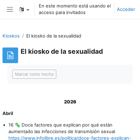
Salta al contenido principal
En este momento está usando el
Acceder
acceso para invitados
Panel lateral
Kioskos
El kiosko de la sexualidad
El kiosko de la sexualidad
Requisitos de finalización
Marcar como hecha
2026
Abril
16
🦠 Doce factores que explican por qué están
aumentado las infecciones de transmisión sexual
https://www.infolibre.es/politica/doce-factores-explican-