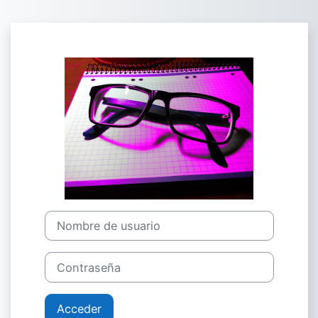
Salta al contenido principal
Entrar a Cienc
Nombre de usuario
Contraseña
Acceder