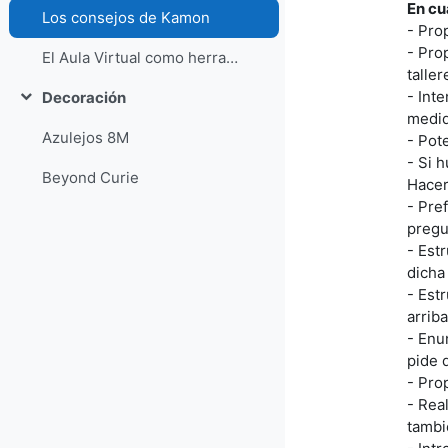
En cu
Los consejos de Kamon
- Prop
- Pro
El Aula Virtual como herramienta de accesibilidad en un centro preferente TEA
taller
- Int
Decoración
Colapsar
medid
Azulejos 8M
- Pot
- Si 
Beyond Curie
Hacer
- Pre
pregu
- Est
dicha
- Est
arriba
- Enu
pide 
- Pro
- Rea
tambi