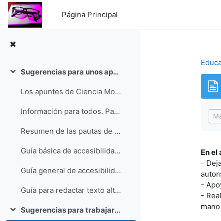
Salta al contenido principal
Página Principal
Educa
Sugerencias para unos apuntes accesibles
Colapsar
Los apuntes de Ciencia Morada
Req
Información para todos. Pautas europeas de la lectura fácil
Ma
Resumen de las pautas de la Norma UNE de lectura fácil
Guía básica de accesibilidad para facilitar la lectura, de @acciumred.
En el 
- Deja
Guía general de accesibilidad digital
autor
- Apo
Guía para redactar texto alternativo en redes sociales (ALT text)
- Rea
mano 
Sugerencias para trabajar con alumnado autista
Colapsar