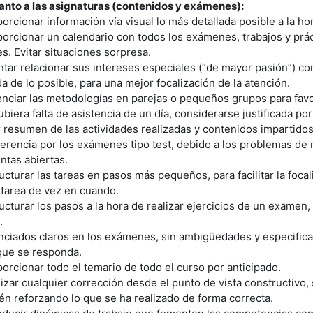
anto a las asignaturas (contenidos y exámenes):
orcionar información vía visual lo más detallada posible a la ho
porcionar un calendario con todos los exámenes, trabajos y prác
es. Evitar situaciones sorpresa.
entar relacionar sus intereses especiales (“de mayor pasión”) con
a de lo posible, para una mejor focalización de la atención.
enciar las metodologías en parejas o pequeños grupos para favo
hubiera falta de asistencia de un día, considerarse justificada p
 resumen de las actividades realizadas y contenidos impartidos
ferencia por los exámenes tipo test, debido a los problemas de m
ntas abiertas.
ructurar las tareas en pasos más pequeños, para facilitar la foca
 tarea de vez en cuando.
ructurar los pasos a la hora de realizar ejercicios de un examen
.
nciados claros en los exámenes, sin ambigüedades y especific
que se responda.
porcionar todo el temario de todo el curso por anticipado.
lizar cualquier corrección desde el punto de vista constructivo
én reforzando lo que se ha realizado de forma correcta.