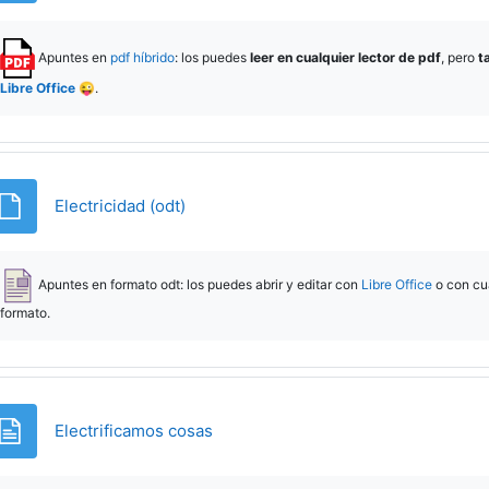
Apuntes en
pdf híbrido
: los puedes
leer en cualquier lector de pdf
, pero
t
Libre Office
😜.
Archivo
Electricidad (odt)
Apuntes en formato odt: los puedes abrir y editar con
Libre Office
o con cua
formato.
Página
Electrificamos cosas